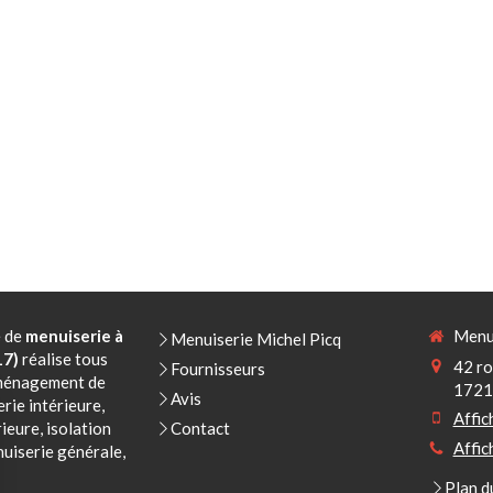
e de
menuiserie à
Menui
Menuiserie Michel Picq
17)
réalise tous
42 ro
Fournisseurs
aménagement de
1721
Avis
rie intérieure,
Affic
ieure, isolation
Contact
Affic
uiserie générale,
Plan d