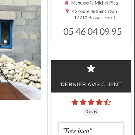
Menuiserie Michel Picq
42 route de Saint Yzan
17210
Bussac-Forêt
05 46 04 09 95
DERNIER AVIS CLIENT
3 avis
"Très bien"