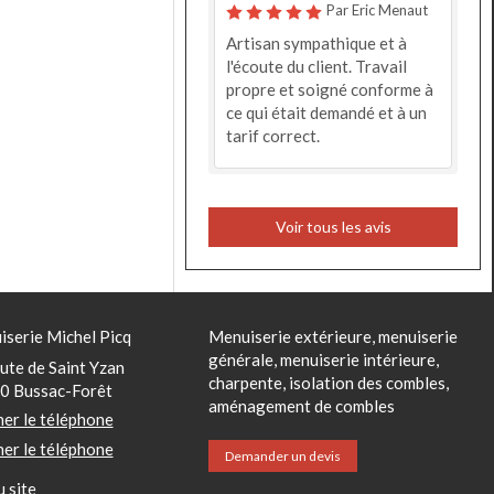
Par Eric Menaut
Artisan sympathique et à
l'écoute du client. Travail
propre et soigné conforme à
ce qui était demandé et à un
tarif correct.
Voir tous les avis
serie Michel Picq
Menuiserie extérieure, menuiserie
générale, menuiserie intérieure,
ute de Saint Yzan
charpente, isolation des combles,
0
Bussac-Forêt
aménagement de combles
her le téléphone
her le téléphone
Demander un devis
u site