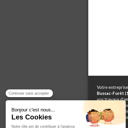
Votre entrepris
Bussac-Forêt (
vos travaux d'
combles, menuise
menuiserie extér
des combles, men
charpente.