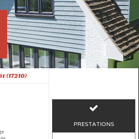
t (17210)
PRESTATIONS
ge
rée