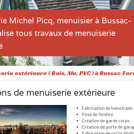
ie Michel Picq, menuisier à Bussac-
alise tous travaux de menuiserie
e
rie extérieure ( Bois, Alu, PVC ) à Bussac-Forê
ons de menuiserie extérieure
Fabrication de balustrade
Pose de fenêtre
Création de garde corps
Création de porte de gara
Fabrication de porte d'ent