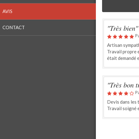
AVIS
"Très bien"
CONTACT
P
Artisan sympathi
Travail propre 
était demandé et
"Très bon t
P
Devis dans les 
Travail soigné 