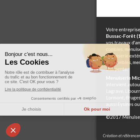
Votre entrepris
Bussac-Forêt (
vos travaux d'
combles, menuise
menuiserie extér
des combles, men
charpente.
Menuiserie Mic
intervient auto
Lagrave, Libourn
Lormont, Bruges
aussi Eysines ou
©2017 Menuiser
Création et référence