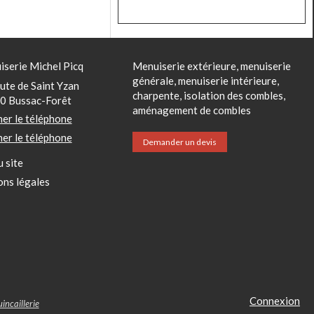
serie Michel Picq
Menuiserie extérieure, menuiserie
générale, menuiserie intérieure,
ute de Saint Yzan
charpente, isolation des combles,
0
Bussac-Forêt
aménagement de combles
her le téléphone
her le téléphone
Demander un devis
u site
ns légales
Connexion
incaillerie