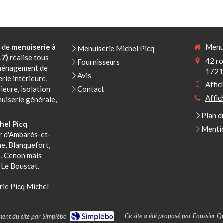
e de
menuiserie à
Menui
Menuiserie Michel Picq
17)
réalise tous
42 ro
Fournisseurs
aménagement de
1721
Avis
rie intérieure,
Affic
ieure, isolation
Contact
Affic
uiserie générale,
Plan d
hel Picq
Mentio
ur d'Ambarès-et-
e, Blanquefort,
, Cenon mais
 Le Bouscat.
ie Picq Michel
|
Ce site a été proposé par
Foussier Qu
ment du site par Simplébo