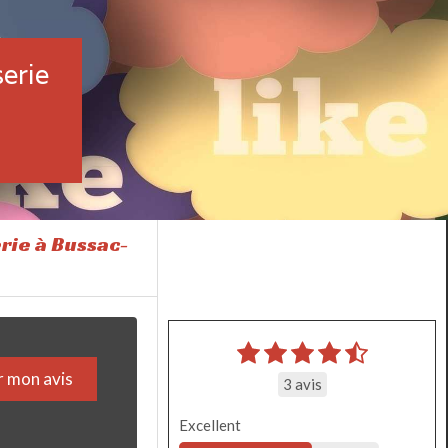
serie
rie à Bussac-
 mon avis
3 avis
Excellent