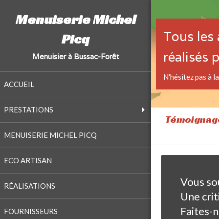
Menuiserie Michel
Tous les 
Picq
réalisés 
Menuisier à Bussac-Forêt
N'hésitez pas à la
ACCUEIL
PRESTATIONS
Témoignage
MENUISERIE MICHEL PICQ
ECO ARTISAN
Vous so
RÉALISATIONS
Une crit
Faites-n
FOURNISSEURS