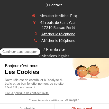
Contact
Menuiserie Michel Picq
42 route de Saint Yzan
17210
Bussac-Forêt
Afficher le téléphone
Afficher le téléphone
Plan du site
Mentions légales
Menuiserie extérieure, menuiserie générale, menuiserie
intérieure, charpente, isolation des combles,
aménagement de combles
Demander un devis
Création et référencement du site par Simplébo
Ce site a été proposé par
Foussier Quincaillerie